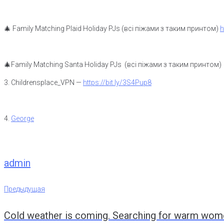
🎄 Family Matching Plaid Holiday PJs (всi пiжами з таким принтом)
h
🎄Family Matching Santa Holiday PJs (всi пiжами з таким принтом
3. Childrensplace_VPN —
https://bit.ly/3S4Pup8
4.
George
admin
Навигация
Предыдущая
Предыдущая
Cold weather is coming. Searching for warm wom