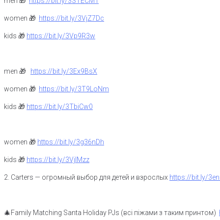
men 🎁
https://bit.ly/3STECM1
women 🎁
https://bit.ly/3VjZ7Dc
kids 🎁
https://bit.ly/3Vp9R3w
men 🎁
https://bit.ly/3Ex9BsX
women 🎁
https://bit.ly/3T9LoNm
kids 🎁
https://bit.ly/3TbiCw0
women 🎁
https://bit.ly/3g36nDh
kids 🎁
https://bit.ly/3VjlMzz
2. Carters — огромный выбор для детей и взрослых
https://bit.ly/3
🎄Family Matching Santa Holiday PJs (всi пiжами з таким принтом)