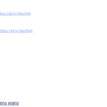
ttps://bit.ly/3g6cAyB
)
https://bit.ly/3epH9yA
ens jeans