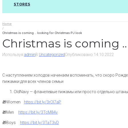
STORES
Home
/
Christmas is coming .. looking for Christmas PJ look
Christmas is coming ..
Используя
admin
В
Uncategorized
Опубликовано
14.10.2022
С наступлением холодов начинаем вспоминать, что скоро Рождес
пижамки для всех членов семьи
OldNavy — фланелевые пижамы или просто отдельно штаны
🎁Women
https://bit.ly/3rOI7aP
🎁Men
https://bit.ly/3TcM84v
🎁Boys
https://bit.ly/3TaT3vD