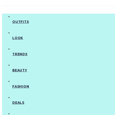
Перейти
к
контенту
OUTFITS
LOOK
TRENDS
BEAUTY
FASHION
DEALS